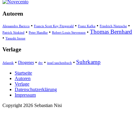
Autoren
•
•
•
•
Alessandro Baricco
Francis Scott Key Fitzgerald
Franz Kafka
Friedrich Nietzsche
Thomas Bernhard
•
•
•
Patrick Süskind
Peter Handke
Robert Louis Stevenson
•
Yasushi Inoue
Verlage
Suhrkamp
•
•
•
•
Diogenes
Atlantik
dtv
insel taschenbuch
Startseite
Autoren
Verlage
Datenschutzerklärung
Impressum
Copyright 2026 Sebastian Nisi