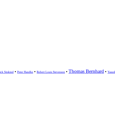
Thomas Bernhard
•
•
•
•
rick Süskind
Peter Handke
Robert Louis Stevenson
Yasus