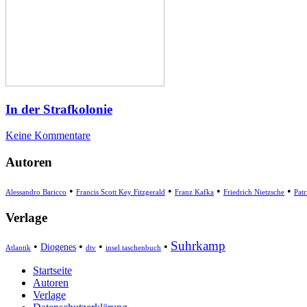
In der Strafkolonie
Keine Kommentare
Autoren
•
•
•
•
Alessandro Baricco
Francis Scott Key Fitzgerald
Franz Kafka
Friedrich Nietzsche
Pat
Verlage
Suhrkamp
•
•
•
•
Diogenes
Atlantik
dtv
insel taschenbuch
Startseite
Autoren
Verlage