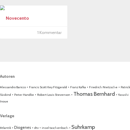
Novecento
1 Kommentar
Autoren
•
•
•
•
Alessandro Baricco
Francis Scott Key Fitzgerald
Franz Kafka
Friedrich Nietzsche
Patrick
Thomas Bernhard
•
•
•
•
Süskind
Peter Handke
Robert Louis Stevenson
Yasushi
Inoue
Verlage
Suhrkamp
•
•
•
•
Diogenes
Atlantik
dtv
insel taschenbuch