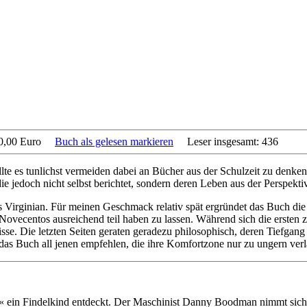
10,00 Euro
Buch als gelesen markieren
Leser insgesamt: 436
e es tunlichst vermeiden dabei an Bücher aus der Schulzeit zu denken
 die jedoch nicht selbst berichtet, sondern deren Leben aus der Perspekt
 Virginian. Für meinen Geschmack relativ spät ergründet das Buch die 
vecentos ausreichend teil haben zu lassen. Während sich die ersten 
nisse. Die letzten Seiten geraten geradezu philosophisch, deren Tiefgan
das Buch all jenen empfehlen, die ihre Komfortzone nur zu ungern verl
an« ein Findelkind entdeckt. Der Maschinist Danny Boodman nimmt sic