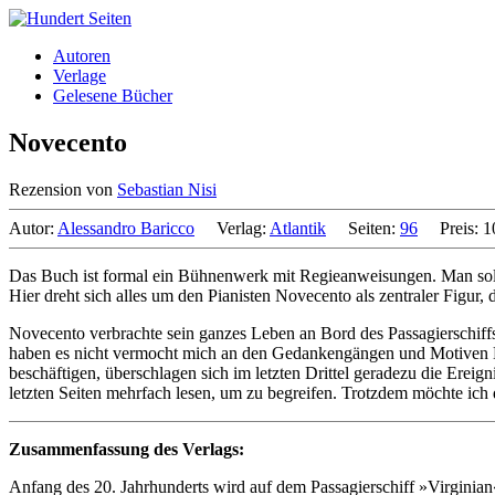
Autoren
Verlage
Gelesene Bücher
Novecento
Rezension von
Sebastian Nisi
Autor:
Alessandro Baricco
Verlag:
Atlantik
Seiten:
96
Preis: 
Das Buch ist formal ein Bühnenwerk mit Regieanweisungen. Man sollt
Hier dreht sich alles um den Pianisten Novecento als zentraler Figur,
Novecento verbrachte sein ganzes Leben an Bord des Passagierschiffs
haben es nicht vermocht mich an den Gedankengängen und Motiven No
beschäftigen, überschlagen sich im letzten Drittel geradezu die Ereig
letzten Seiten mehrfach lesen, um zu begreifen. Trotzdem möchte ich 
Zusammenfassung des Verlags:
Anfang des 20. Jahrhunderts wird auf dem Passagierschiff »Virgini